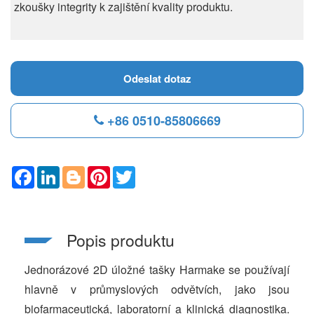
zkoušky integrity k zajištění kvality produktu.
Odeslat dotaz
+86 0510-85806669
F
L
B
P
T
a
i
l
i
w
c
n
o
n
i
e
k
g
t
t
b
e
g
e
t
o
d
e
r
e
Popis produktu
o
I
r
e
r
k
n
s
t
Jednorázové 2D úložné tašky Harmake se používají
hlavně v průmyslových odvětvích, jako jsou
biofarmaceutická, laboratorní a klinická diagnostika.