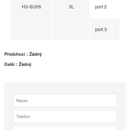
H3-SU05
3L
port 2
port 3
Předchozí：Žádný
Další：Žádný