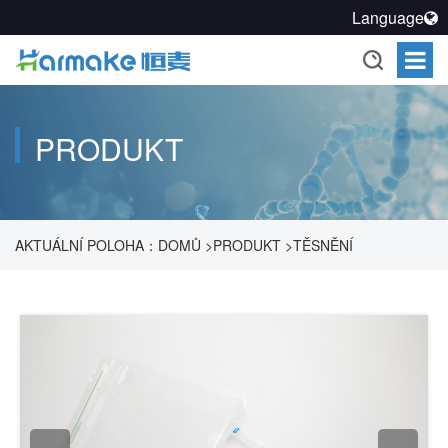
Language
PRODUKT
AKTUÁLNÍ POLOHA：
DOMŮ
>
PRODUKT
>
TĚSNĚNÍ
FARMACEUTICKÝCH PROCESŮ
>
UZAVŘENÝ PŘENOSOVÝ
SYSTÉM
>
2D JEDNORÁZOVÝ VAK
>
2D JEDNORÁZOVÝ VAK